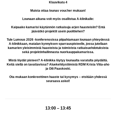
Kluuvikatu 4
Muista ottaa lounas voucher mukaan!
Lounaan aikana voit myös osallistua A-klinikalle:
Kaipaako kamarisi käytännön ratkaisuja arjen haasteisiin? Entä
jäävätkö projektit usein puolitiehen?
Tule Lumous 2026 -konferenssissa piipahtamaan lounaan yhteydessä
A-klinikkaan, matalan kynnyksen sparrauspisteelle, jossa jutellaan
kamarien yleisimmistä haasteista ja toimivista ratkaisuehdotuksista
sekä projektinhallinnasta nuorkauppakamarissa.
Mistä löydät pisteen? A-klinikka löytyy lounaalta varatulta pöydältä.
Keitä siellä on tavattavissa? Aluekehitystiimistä RDM Krista Viita-aho
ja Oili Paaskoski.
Ota mukaan konkreettinen haaste tai kysymys – etsitään yhdessä
seuraava askel!
13:00 – 13:45