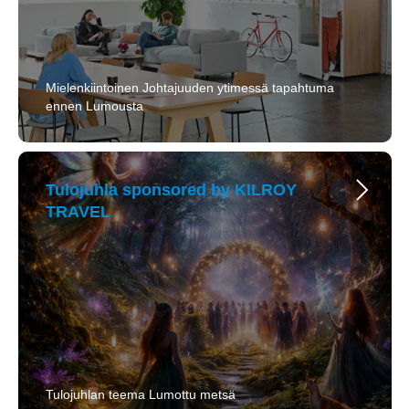
Mielenkiintoinen Johtajuuden ytimessä tapahtuma
ennen Lumousta
Tulojuhla sponsored by
KILROY
TRAVEL
Tulojuhlan teema Lumottu metsä