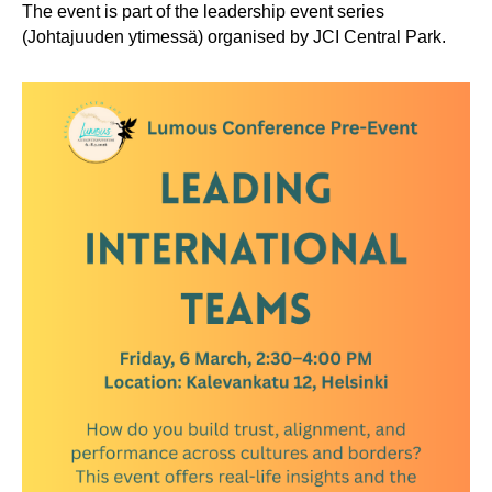
The event is part of the leadership event series
(Johtajuuden ytimessä) organised by JCI Central Park.