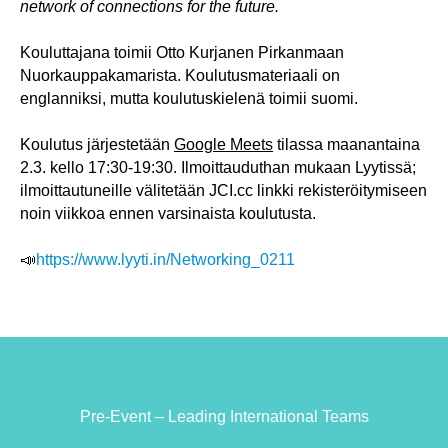
network of connections for the future.
Kouluttajana toimii Otto Kurjanen Pirkanmaan
Nuorkauppakamarista. Koulutusmateriaali on
englanniksi, mutta koulutuskielenä toimii suomi.
Koulutus järjestetään
Google Meets
tilassa maanantaina
2.3. kello 17:30-19:30. Ilmoittauduthan mukaan Lyytissä;
ilmoittautuneille välitetään JCI.cc linkki rekisteröitymiseen
noin viikkoa ennen varsinaista koulutusta.
📣
https://www.lyyti.in/Networking_0211
Pre-Event – Leading International Teams