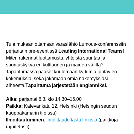
Tule mukaan ottamaan varaslähtö Lumous-konferenssiin
perjantain pre-eventissä
Leading International Teams
!
Miten rakennat luottamusta, yhteistä suuntaa ja
suorituskykyä eri kulttuurien ja maiden välillä?
Tapahtumassa pääset kuulemaan kv-tiimiä johtavien
kokemuksia, sekä jakamaan omia näkemyksiäsi
aiheesta.
Tapahtuma järjestetään englanniksi.
Aika:
perjantai 6.3. klo 14.30–16.00
Paikka:
Kalevankatu 12, Helsinki (Helsingin seudun
kauppakamarin tiloissa)
Ilmoittautuminen
:
Ilmoittaudu tästä linkistä
(paikkoja
rajoitetusti)