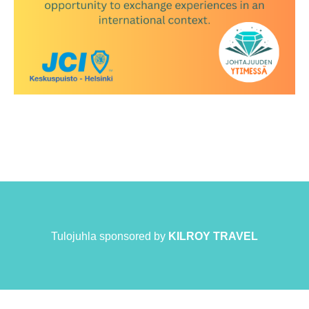
Tulojuhla sponsored by
KILROY TRAVEL