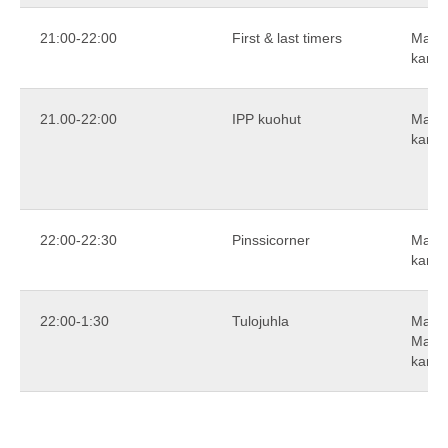
21:00-22:00
First & last timers
Maxi
karao
21.00-22:00
IPP kuohut
Maxi
karao
22:00-22:30
Pinssicorner
Maxi
karao
22:00-1:30
Tulojuhla
Maxin
Maxi
karao