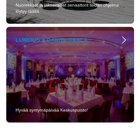
Nuorekkaat ja jaksavaiset senaattorit teidän ohjelma
löytyy täältä.
LUMOUS X DAIKIN GAALA
Hyvää syntymäpäivää Keskuspuisto!